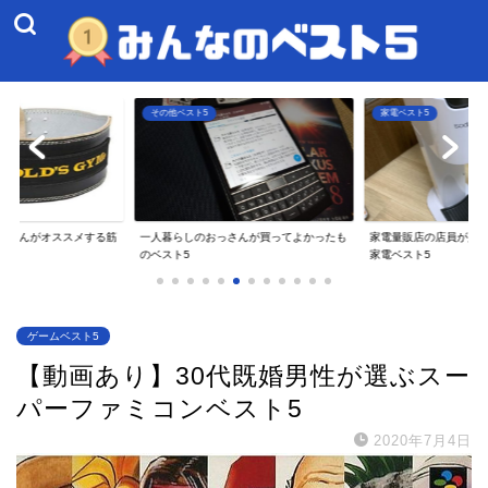
5
その他ベスト5
家電ベスト5
じさんがオススメする筋
一人暮らしのおっさんが買ってよかったも
家電量販店の店員が人
5
のベスト5
家電ベスト5
ゲームベスト5
【動画あり】30代既婚男性が選ぶスー
パーファミコンベスト5
2020年7月4日