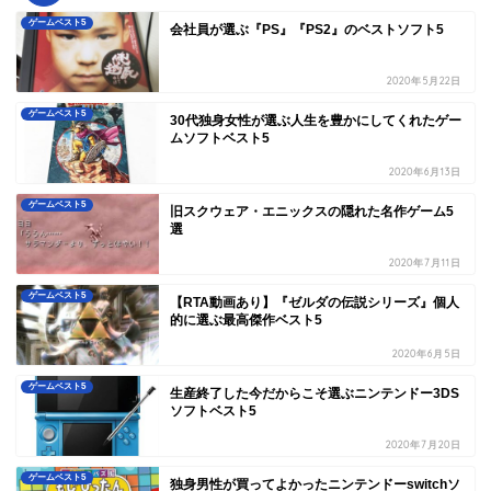
ゲームベスト5
会社員が選ぶ『PS』『PS2』のベストソフト5
2020年5月22日
ゲームベスト5
30代独身女性が選ぶ人生を豊かにしてくれたゲー
ムソフトベスト5
2020年6月13日
ゲームベスト5
旧スクウェア・エニックスの隠れた名作ゲーム5
選
2020年7月11日
ゲームベスト5
【RTA動画あり】『ゼルダの伝説シリーズ』個人
的に選ぶ最高傑作ベスト5
2020年6月5日
ゲームベスト5
生産終了した今だからこそ選ぶニンテンドー3DS
ソフトベスト5
2020年7月20日
ゲームベスト5
独身男性が買ってよかったニンテンドーswitchソ