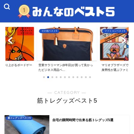
5
その他ベスト5
ファミコンベスト5
ず盛り上がるボードゲー
営業サラリーマン(8年目)が買って良かっ
マリオブラザーズで衝撃
たビジネス用品ベ...
身男性が選ぶファミ...
― CATEGORY ―
筋トレグッズベスト5
筋トレグッズベスト5
自宅の隙間時間で出来る筋トレグッズ5選