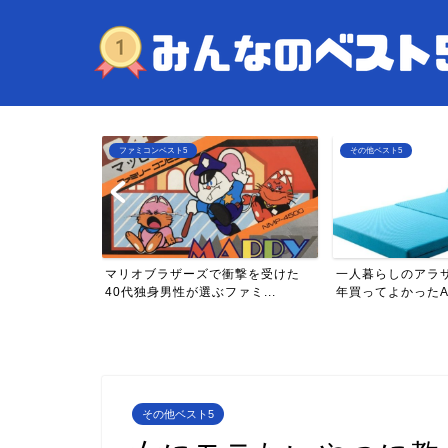
ファミコンベスト5
その他ベスト5
年目)が買って
マリオブラザーズで衝撃を受けた
一人暮らしのアラ
...
40代独身男性が選ぶファミ...
年買ってよかったAma
その他ベスト5