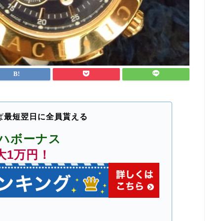
ば
最短翌日に全員貰える
ハボーナス
大1万円！