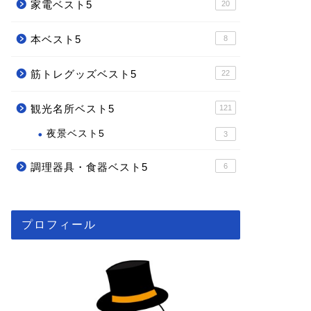
家電ベスト5
20
本ベスト5
8
筋トレグッズベスト5
22
観光名所ベスト5
121
夜景ベスト5
3
調理器具・食器ベスト5
6
プロフィール