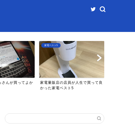
家電ベスト5
ファミコンベスト5
っさんが買ってよか
家電量販店の店員が人生で買って良
マイナーなフ
5
かった家電ベスト5
5