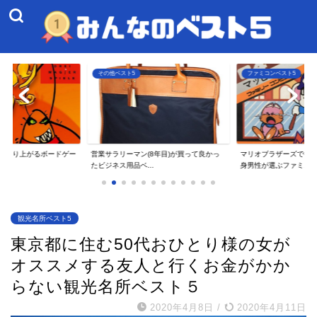
ファミコンベスト5
その他ベスト5
8年目)が買って良かっ
マリオブラザーズで衝撃を受けた40代独
一人暮らしのアラサー
.
身男性が選ぶファミ...
てよかったAmaz...
観光名所ベスト5
東京都に住む50代おひとり様の女が
オススメする友人と行くお金がかか
らない観光名所ベスト５
2020年4月8日
/
2020年4月11日