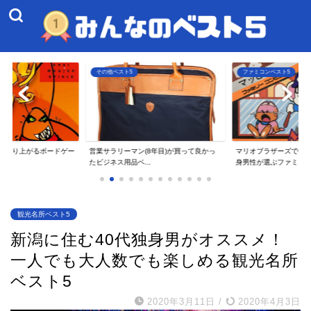
ファミコンベスト5
その他ベスト5
8年目)が買って良かっ
マリオブラザーズで衝撃を受けた40代独
一人暮らしのアラサー
.
身男性が選ぶファミ...
てよかったAmaz...
観光名所ベスト5
新潟に住む40代独身男がオススメ！
一人でも大人数でも楽しめる観光名所
ベスト5
2020年3月11日
/
2020年4月3日