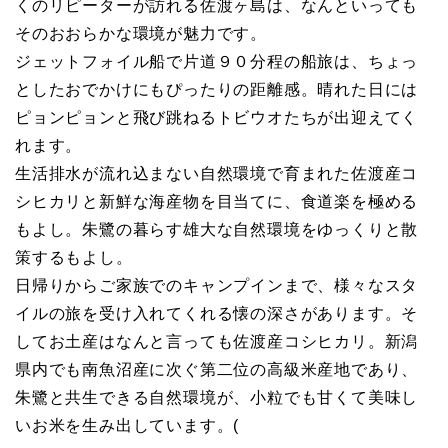
くのリピーターが訪れる佐渡ヶ島は、なんといっても
そのおおらかな環境が魅力です。
ジェットフォイル船で片道９０分程の船旅は、ちょっ
としたおでかけにもぴったりの距離感。晴れた日には
ピョンピョンと飛び跳ねるトビウオたちが出迎えてく
れます。
生活排水が流れ込まない自然環境で育まれた佐渡産コ
シヒカリと新鮮な海産物を目当てに、食道楽を極める
もよし。朱鷺の暮らす雄大な自然環境をゆっくりと散
策するもよし。
日帰りからご家族でのキャンプインまで、様々なスタ
イルの旅を受け入れてくれる懐の深さがあります。そ
してお土産はなんと言っても佐渡産コシヒカリ。新潟
県内でも南魚沼産に次ぐ第二位の高級米産地であり、
朱鷺と共生できる自然環境が、小粒でも甘くて美味し
いお米を生み出しています。(