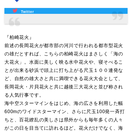
Twitter
『柏崎花火』
前述の長岡花火が都市部の河川で行われる都市型花火
の雄だとすれば、こちらの柏崎花火はまさしく「海の
大花火」。水面に美しく映る水中花火や、寝そべるこ
とが出来る砂浜で頭上に打ち上がる尺玉１００連発な
ど、自然の雄大さと共に満喫できる花火大会として、
長岡花火・片貝花火と共に越後三大花火と並び称され
る人気行事です。
海中空スターマインをはじめ、海の広さを利用した幅
600mのワイドスターマイン、さらに尺玉100発一斉打
ちと、百花繚乱の美しさは県外からも毎年多くの人々
がこの日を目当てに訪れるほど。花火だけでなく、海