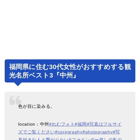
福岡県に住む30代女性がおすすめする観
光名所ベスト3『中州』
色が目に染みる。
location：中州
#れむフォト
#福岡
#写真はフルサイ
ズでご覧ください
#coregraphy
#photography
#写
真好きな人と繋がりたい
#ファインダー越しの私の