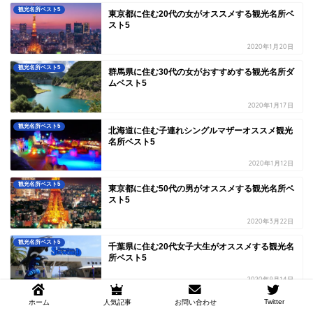
観光名所ベスト5
東京都に住む20代の女がオススメする観光名所ベ
スト5
2020年1月20日
観光名所ベスト5
群馬県に住む30代の女がおすすめする観光名所ダ
ムベスト5
2020年1月17日
観光名所ベスト5
北海道に住む子連れシングルマザーオススメ観光
名所ベスト5
2020年1月12日
観光名所ベスト5
東京都に住む50代の男がオススメする観光名所ベ
スト5
2020年3月22日
観光名所ベスト5
千葉県に住む20代女子大生がオススメする観光名
所ベスト5
2020年9月14日
観光名所ベスト5
Twitter
ホーム
人気記事
お問い合わせ
ふらっと女一人で楽しめる東京名所5選