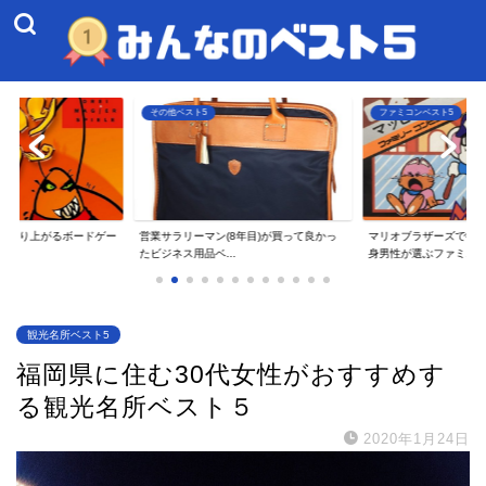
ファミコンベスト5
その他ベスト5
8年目)が買って良かっ
マリオブラザーズで衝撃を受けた40代独
一人暮らしのアラサー
.
身男性が選ぶファミ...
てよかったAmaz...
観光名所ベスト5
福岡県に住む30代女性がおすすめす
る観光名所ベスト５
2020年1月24日