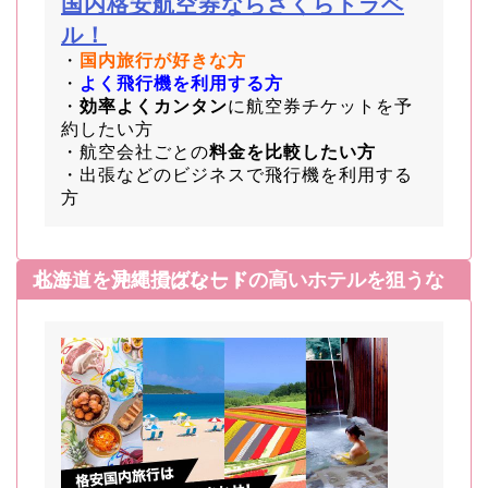
国内格安航空券ならさくらトラベ
ル！
・
国内旅行が好きな方
・
よく飛行機を利用する方
・
効率よくカンタン
に航空券チケットを予
約したい方
・航空会社ごとの
料金を比較したい方
・出張などのビジネスで飛行機を利用する
方
北海道・沖縄でグレードの高いホテルを狙うならここを見て損はなし！