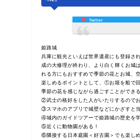
Twitter
姫路城
兵庫に観光といえば世界遺産にも登録さ
成の大修理が終わり、より白く輝くお城
れる方にもおすすめで季節の花とお城、
楽しめるポイントとして、①お堀を船で
季節の花を感じながら過ごすことができ
②武士の格好をした人がいたりするので
③スマホのアプリで城壁などにかざすと
④城内のガイドツアーで姫路城の歴史を
⑤近くに動物園がある！
⑥隣接する日本庭園＜好古園＞でも楽し