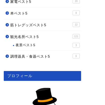
家電ベスト5
20
本ベスト5
8
筋トレグッズベスト5
22
観光名所ベスト5
121
夜景ベスト5
3
調理器具・食器ベスト5
6
プロフィール