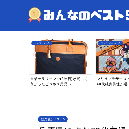
ファミコンベスト5
その他ベスト5
年目)が買って
マリオブラザーズで衝撃を受けた
一人暮らしのアラ
...
40代独身男性が選ぶファミ...
年買ってよかったAma
観光名所ベスト5