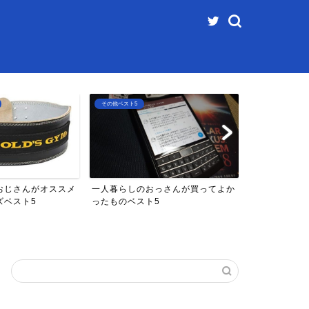
家電ベスト5
ファミコンベスト5
っさんが買ってよか
家電量販店の店員が人生で買って良
マイナーなフ
5
かった家電ベスト5
5