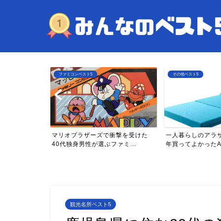
ファミコンベスト5
その他ベスト5
年目)が買って
マリオブラザーズで衝撃を受けた
一人暮らしのアラ
...
40代独身男性が選ぶファミ...
年買ってよかったAma
観光名所ベスト5