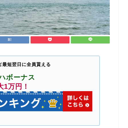
ば
最短翌日に全員貰える
ハボーナス
大1万円！