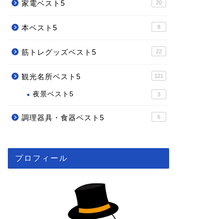
家電ベスト5
20
本ベスト5
8
筋トレグッズベスト5
22
観光名所ベスト5
121
夜景ベスト5
3
調理器具・食器ベスト5
6
プロフィール