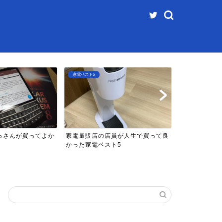
家電ベスト5
ファミコンベスト5
っさんが買ってよか
家電量販店の店員が人生で買って良
マイナーなフ
5
かった家電ベスト5
5