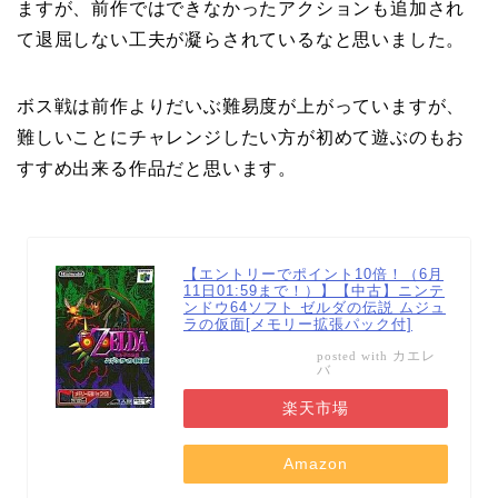
ますが、前作ではできなかったアクションも追加され
て退屈しない工夫が凝らされているなと思いました。
ボス戦は前作よりだいぶ難易度が上がっていますが、
難しいことにチャレンジしたい方が初めて遊ぶのもお
すすめ出来る作品だと思います。
【エントリーでポイント10倍！（6月
11日01:59まで！）】【中古】ニンテ
ンドウ64ソフト ゼルダの伝説 ムジュ
ラの仮面[メモリー拡張パック付]
カエレ
posted with
バ
楽天市場
Amazon