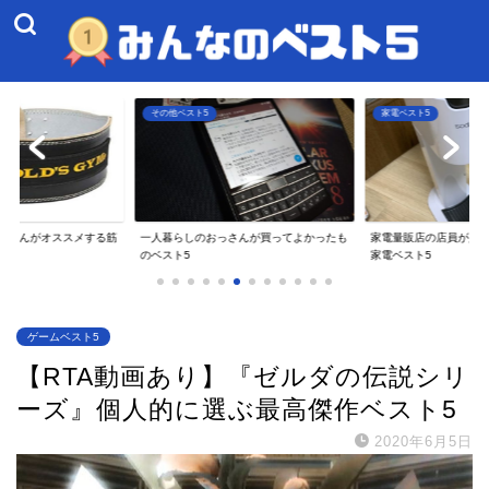
家電ベスト5
ファミコンベスト5
さんが買ってよかったも
家電量販店の店員が人生で買って良かった
マイナーなファミコンソ
家電ベスト5
ゲームベスト5
【RTA動画あり】『ゼルダの伝説シリ
ーズ』個人的に選ぶ最高傑作ベスト5
2020年6月5日