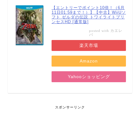
【エントリーでポイント10倍！（6月
11日01:59まで！）】【中古】WiiUソ
フト ゼルダの伝説 トワイライトプリ
ンセスHD [通常版]
カエレ
posted with
バ
楽天市場
Amazon
Yahooショッピング
スポンサーリンク