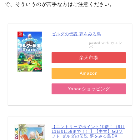
で、そういうのが苦手な方はご注意ください。
ゼルダの伝説 夢をみる島
カエレ
posted with
バ
楽天市場
Amazon
Yahooショッピング
【エントリーでポイント10倍！（6月
11日01:59まで！）】【中古】GBソ
フト ゼルダの伝説 夢をみる島DX