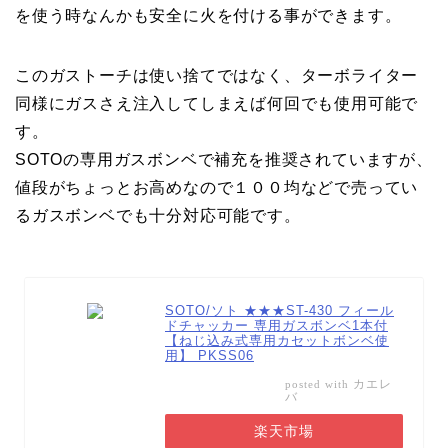
を使う時なんかも安全に火を付ける事ができます。
このガストーチは使い捨てではなく、ターボライター
同様にガスさえ注入してしまえば何回でも使用可能で
す。
SOTOの専用ガスボンベで補充を推奨されていますが、
値段がちょっとお高めなので１００均などで売ってい
るガスボンベでも十分対応可能です。
SOTO/ソト ★★★ST-430 フィール
ドチャッカー 専用ガスボンベ1本付
【ねじ込み式専用カセットボンベ使
用】 PKSS06
カエレ
posted with
バ
楽天市場