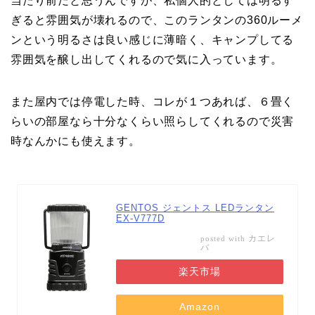
当たり前だと思うんですが、私個人的としては明るす
ぎると雰囲気が壊れるので、このランタンの360ルーメ
ンという明るさは良い感じに薄暗く、キャンプしてる
雰囲気を醸し出してくれるので気に入っています。
また屋内では停電した時、コレが１つあれば、６畳く
らいの部屋なら十分なくらい照らしてくれるので災害
時なんかにも使えます。
GENTOS ジェントス LEDランタン
EX-V777D
カエレ
posted with
バ
楽天市場
Amazon