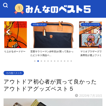
ファミコンベスト5
その他ベスト5
8年目)が買って良かっ
マリオブラザーズで衝撃を受けた40代独
一人暮らしのアラサー
.
身男性が選ぶファミ...
てよかったAmaz...
その他ベスト5
アウトドア初心者が買って良かった
アウトドアグッズベスト５
2020年7月10日