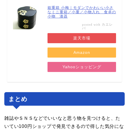
姫重箱 小梅｜モダンでかわいい小さ
なミニ重箱／小重／小物入れ 食卓の
小物 漆器
カエレ
posted with
バ
楽天市場
Amazon
Yahooショッピング
まとめ
雑誌やＳＮＳなどでいいなと思う物を見つけると、た
いてい100円ショップで発見できるので得した気分にな