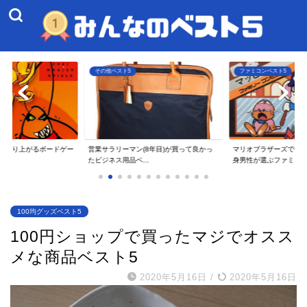
ファミコンベスト5
その他ベスト5
8年目)が買って良かっ
マリオブラザーズで衝撃を受けた40代独
一人暮らしのアラサー
.
身男性が選ぶファミ...
てよかったAmaz...
100均グッズベスト5
100円ショップで買ったマジでオスス
メな商品ベスト5
2020年5月16日
/
2020年5月16日