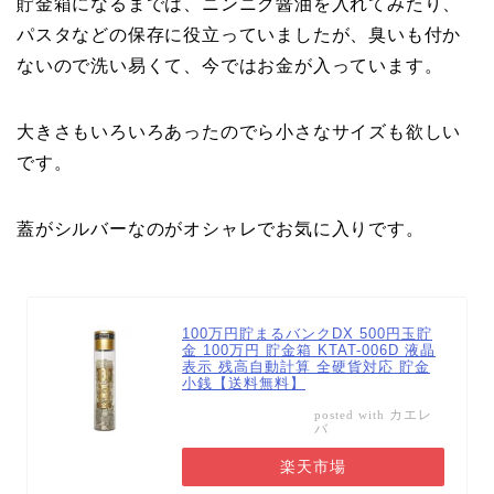
貯金箱になるまでは、ニンニク醤油を入れてみたり、
パスタなどの保存に役立っていましたが、臭いも付か
ないので洗い易くて、今ではお金が入っています。
大きさもいろいろあったのでら小さなサイズも欲しい
です。
蓋がシルバーなのがオシャレでお気に入りです。
100万円貯まるバンクDX 500円玉貯
金 100万円 貯金箱 KTAT-006D 液晶
表示 残高自動計算 全硬貨対応 貯金
小銭【送料無料】
カエレ
posted with
バ
楽天市場