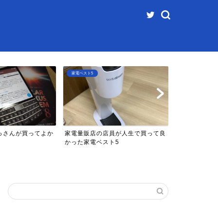
家電ベスト5
ファミコンベスト5
っさんが買ってよか
家電量販店の店員が人生で買って良
マイナーなフ
5
かった家電ベスト5
5