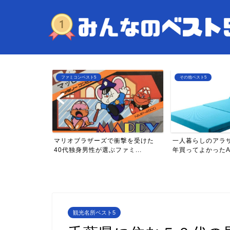
ファミコンベスト5
その他ベスト5
年目)が買って
マリオブラザーズで衝撃を受けた
一人暮らしのアラ
...
40代独身男性が選ぶファミ...
年買ってよかったAma
観光名所ベスト5