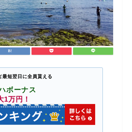
ば
最短翌日に全員貰える
ハボーナス
大1万円！