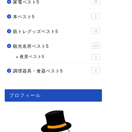
家電ベスト5
20
本ベスト5
8
筋トレグッズベスト5
22
観光名所ベスト5
121
夜景ベスト5
3
調理器具・食器ベスト5
6
プロフィール